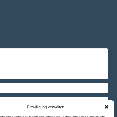
Einwilligung verwalten