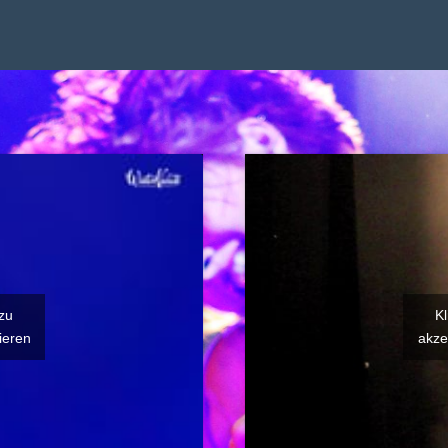
Kl
 zu
akze
ieren