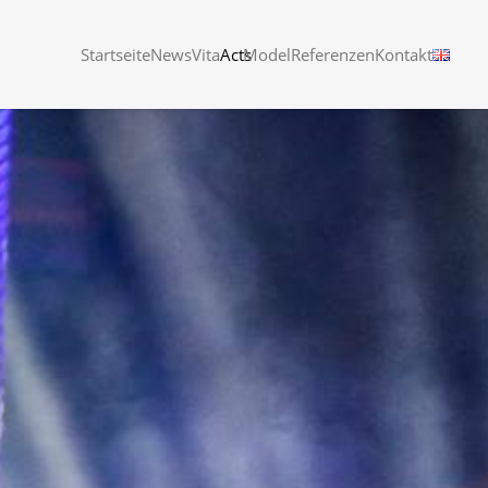
Startseite
News
Vita
Acts
Model
Referenzen
Kontakt