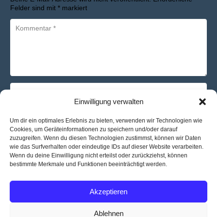
Felder sind mit
*
markiert
Einwilligung verwalten
Um dir ein optimales Erlebnis zu bieten, verwenden wir Technologien wie
Cookies, um Geräteinformationen zu speichern und/oder darauf
zuzugreifen. Wenn du diesen Technologien zustimmst, können wir Daten
Name, E-Mail-Adresse und Website in diesem Browser für
wie das Surfverhalten oder eindeutige IDs auf dieser Website verarbeiten.
meinen nächsten Kommentar speichern.
Wenn du deine Einwilligung nicht erteilst oder zurückziehst, können
bestimmte Merkmale und Funktionen beeinträchtigt werden.
Kommentar abschicken
Akzeptieren
© Copyright Samira Reddmann
Ablehnen