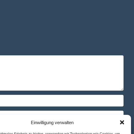
Einwilligung verwalten