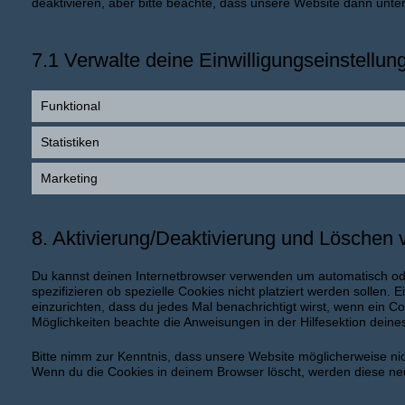
deaktivieren, aber bitte beachte, dass unsere Website dann unter 
7.1 Verwalte deine Einwilligungseinstellun
Funktional
Statistiken
Marketing
8. Aktivierung/Deaktivierung und Löschen
Du kannst deinen Internetbrowser verwenden um automatisch od
spezifizieren ob spezielle Cookies nicht platziert werden sollen. 
einzurichten, dass du jedes Mal benachrichtigt wirst, wenn ein Coo
Möglichkeiten beachte die Anweisungen in der Hilfesektion deine
Bitte nimm zur Kenntnis, dass unsere Website möglicherweise nicht 
Wenn du die Cookies in deinem Browser löscht, werden diese neu