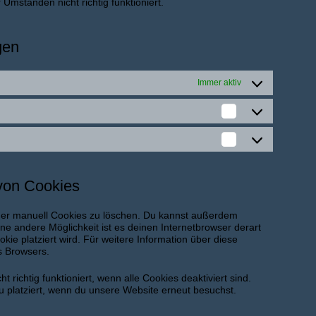
Umständen nicht richtig funktioniert.
gen
Immer aktiv
Statistiken
Marketing
 von Cookies
er manuell Cookies zu löschen. Du kannst außerdem
Eine andere Möglichkeit ist es deinen Internetbrowser derart
kie platziert wird. Für weitere Information über diese
s Browsers.
richtig funktioniert, wenn alle Cookies deaktiviert sind.
 platziert, wenn du unsere Website erneut besuchst.