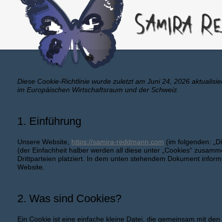
Diese Cookie-Richtlinie wurde zuletzt am Juni 24, 2026 aktualisi
im Europäischen Wirtschaftsraum und der Schweiz.
1. Einführung
Unsere Website,
https://samira-reddmann.com
(im folgenden: „D
(der Einfachheit halber werden all diese unter „Cookies“ zusa
Drittparteien platziert. In dem unten stehendem Dokument infor
Website.
2. Was sind Cookies?
Ein Cookie ist eine einfache kleine Datei, die gemeinsam mit de