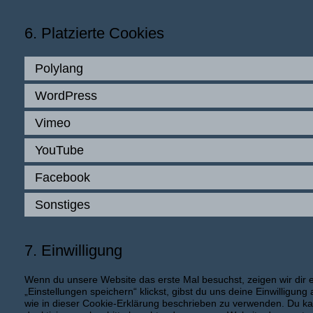
6. Platzierte Cookies
Polylang
WordPress
Vimeo
YouTube
Facebook
Sonstiges
7. Einwilligung
Wenn du unsere Website das erste Mal besuchst, zeigen wir dir e
„Einstellungen speichern“ klickst, gibst du uns deine Einwilligun
wie in dieser Cookie-Erklärung beschrieben zu verwenden. Du k